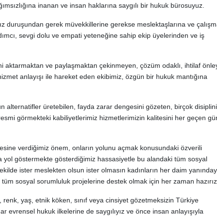
ğımsızlığına inanan ve insan haklarına saygılı bir hukuk bürosuyuz.
ız duruşundan gerek müvekkillerine gerekse meslektaşlarına ve çalış
ardımcı, sevgi dolu ve empati yeteneğine sahip ekip üyelerinden ve iş
mini aktarmaktan ve paylaşmaktan çekinmeyen, çözüm odaklı, ihtilaf önley
 hizmet anlayışı ile hareket eden ekibimiz, özgün bir hukuk mantığına
 alternatifler üretebilen, fayda zarar dengesini gözeten, birçok disiplini
smi görmekteki kabiliyetlerimiz hizmetlerimizin kalitesini her geçen gü
esine verdiğimiz önem, onların yolunu açmak konusundaki özverili
a yol göstermekte gösterdiğimiz hassasiyetle bu alandaki tüm sosyal
 şekilde ister meslekten olsun ister olmasın kadınların her daim yanınday
n tüm sosyal sorumluluk projelerine destek olmak için her zaman hazırız
, renk, yaş, etnik köken, sınıf veya cinsiyet gözetmeksizin Türkiye
r evrensel hukuk ilkelerine de saygılıyız ve önce insan anlayışıyla